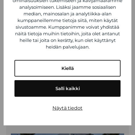
ominaisuuksien tukemiseen ja kävijämäärämme
analysoimiseen. Lisäksi jaamme sosiaalisen
median, mainosalan ja analytiikka-alan
kumppaneillemme tietoja siitä, miten käytät
sivustoamme. Kumppanimme voivat yhdistää
näitä tietoja muihin tietoihin, joita olet antanut
heille tai joita on kerätty, kun olet käyttänyt
heidän palvelujaan.
Kiellä
Salli kaikki
ENSIHOIDON KENTTÄJOHTAJAN YKSIKKÖ
Näytä tiedot
KATSO TIEDOT