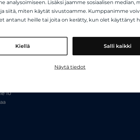
 analysoimiseen. Lisäksi jaamme sosiaalisen median, ma
a siitä, miten käytät sivustoamme. Kumppanimme voivat
let antanut heille tai joita on kerätty, kun olet käyttänyt
y
010 682 1200
Kiellä
Salli kaikki
katu 4
tamlans@tamlans.fi
pere
Näytä tiedot
rport
ie 10
taa