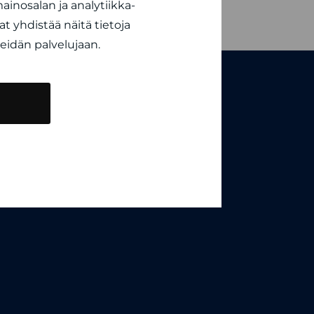
inosalan ja analytiikka-
 yhdistää näitä tietoja
 heidän palvelujaan.
Tamlans Oy
Yhteystiedot
Uutiset
Evästekäytännöt