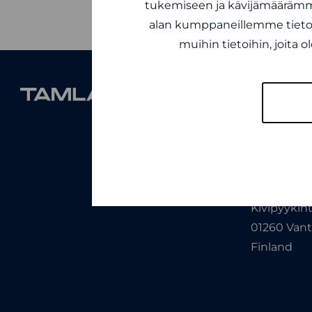
tukemiseen ja kävijämäärämme
alan kumppaneillemme tietoj
muihin tietoihin, joita o
Tamlans O
Niittyhaan
33720 Tam
Finland
Tamlans Ai
Kivipyykint
01260 Van
Finland