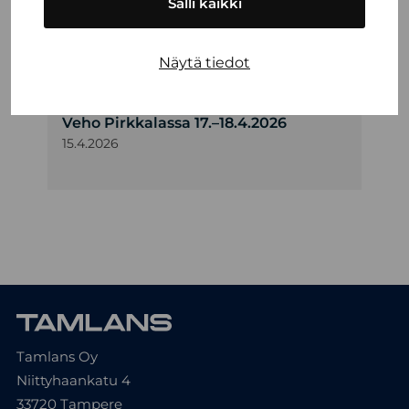
Salli kaikki
TAMLANSIN PERINTEISET
WAPPUETKOT TAMPEREELLA!
Näytä tiedot
15.4.2026
Tamlans mukana Mansen Mörinöillä
Veho Pirkkalassa 17.–18.4.2026
15.4.2026
Tamlans Oy
Niittyhaankatu 4
33720 Tampere