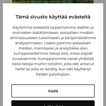
Tämä sivusto käyttää evästeitä
Käytämme evästeitä tarjoamamme sisällön ja
mainosten räätälöimiseen, sosiaalisen median
ominaisuuksien tukemiseen ja kävijämäärämme
analysoimiseen. Lisäksi jaamme sosiaalisen
VIIMEISIMMÄT ARTIKKELIT
median, mainosalan ja analytiikka-alan
kumppaneillemme tietoja siitä, miten käytät
sivustoamme. Kumppanimme voivat yhdistää
Kesän 2026 poikkeusaukioloajat
näitä tietoja muihin tietoihin, joita olet antanut
6.7.2026
heille tai joita on kerätty, kun olet käyttänyt
heidän palvelujaan.
UUTUUS: Kia PV5 Tamlans MEGA -
esteetön matalalattiataksi
15.5.2026
Kiellä
Tamlans Ford -kevätkiertue 2026
15.4.2026