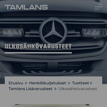
Siirry
sisältöön
ULKOSÄHKÖVARUSTEET
Etusivu
Henkilökuljetukset
Tuotteet
Tamlans Lisävarusteet
Ulkosähkövarusteet