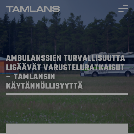
Siirry
sisältöön
AMBULANSSIEN TURVALLISUUTTA
LISÄÄVÄT VARUSTELURATKAISUT
– TAMLANSIN
KÄYTÄNNÖLLISYYTTÄ