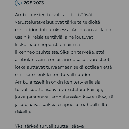
26.8.2023
Ambulanssien turvallisuutta lisäävät
varusteluratkaisut ovat tärkeitä tekijöitä
ensihoidon toteutuksessa. Ambulansseilla on
usein kiireisiä tehtäviä ja ne joutuvat
liikkumaan nopeasti erilaisissa
liikenneolosuhteissa. Siksi on tärkeää, että
ambulansseissa on asianmukaiset varusteet,
jotka auttavat turvaamaan sekä potilaan että
ensihoitohenkilöstön turvallisuuden.
Ambulansseihin onkin kehitetty erilaisia
turvallisuutta lisääviä varusteluratkaisuja,
jotka parantavat ambulanssien käytettävyyttä
ja suojaavat kaikkia osapuolia mahdollisilta
riskeiltä.
Yksi tärkeä turvallisuutta lisäävä