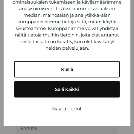
ominaisuuksien tukemiseen ja kävijämäärämme
äänieristetty potilasalue auttaa luomaan
analysoimiseen. Lisäksi jaamme sosiaalisen
rauhallisen ja turvallisen ympäristön
median, mainosalan ja analytiikka-alan
hoitotoimenpiteitä varten. Äänieristetty
kumppaneillemme tietoja siitä, miten käytät
potilasalue voi myös parantaa
sivustoamme. Kumppanimme voivat yhdistää
ensihoitohenkilökunnan keskittymistä ja
näitä tietoja muihin tietoihin, joita olet antanut
työskentelyolosuhteita. Tällainen
heille tai joita on kerätty, kun olet käyttänyt
heidän palvelujaan.
varusteluratkaisu on erityisen tärkeä, kun
ambulanssi joutuu liikkumaan äänekkäillä tai
kiireisillä alueilla, kuten kaupunkikeskustoissa
Kiellä
tai moottoriteillä.
Salli kaikki
VIIMEISIMMÄT ARTIKKELIT
Näytä tiedot
Kesän 2026 poikkeusaukioloajat
6.7.2026