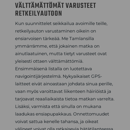
VÄLTTÄMÄTTÖMÄT VARUSTEET
RETKEILYAUTOON
Kun suunnittelet seikkailua avoimille teille,
retkeilyauton varustaminen oikein on
ensiarvoisen tärkeää. Me Tamlansilla
ymmärrämme, että jokainen matka on
ainutlaatuinen, mutta tietyt varusteet ovat
yleisesti ottaen välttämättömiä.
Ensimmäisenä listalla on luotettava
navigointijärjestelmä. Nykyaikaiset GPS-
laitteet eivät ainoastaan johdata sinua perille,
vaan myös varoittavat liikenteen häiriöistä ja
tarjoavat reaaliaikaista tietoa matkan varrelta.
Lisäksi, varmista että sinulla on mukana
laadukas ensiapupakkaus. Onnettomuudet
voivat sattua kenelle tahansa, ja oikeat
välineet voivat olla ratkaisevia hätätilanteessa.