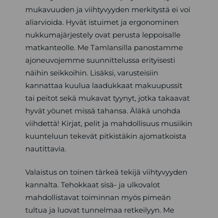
mukavuuden ja viihtyvyyden merkitystä ei voi
aliarvioida. Hyvät istuimet ja ergonominen
nukkumajärjestely ovat perusta leppoisalle
matkanteolle. Me Tamlansilla panostamme
ajoneuvojemme suunnittelussa erityisesti
näihin seikkoihin. Lisäksi, varusteisiin
kannattaa kuulua laadukkaat makuupussit
tai peitot sekä mukavat tyynyt, jotka takaavat
hyvät yöunet missä tahansa. Äläkä unohda
viihdettä! Kirjat, pelit ja mahdollisuus musiikin
kuunteluun tekevät pitkistäkin ajomatkoista
nautittavia.
Valaistus on toinen tärkeä tekijä viihtyvyyden
kannalta. Tehokkaat sisä- ja ulkovalot
mahdollistavat toiminnan myös pimeän
tultua ja luovat tunnelmaa retkeilyyn. Me