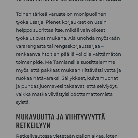
Toinen tärkeä varuste on monipuolinen
työkalusarja. Pienet korjaukset on usein
helppo suorittaa itse, mikäli vain oikeat
työkalut ovat mukana. Älä unohda myöskään
vararengasta tai rengaskorjaussarjaa –
renkaanvaihto tien päällä voi olla välttämätön
toimenpide. Me Tamlansilla suosittelemme
myös, että pakkaat mukaan riittävästi vettä ja
ruokaa hätävaraksi. Säilykkeet, kuivamuonat
ja puhdas juomavesi takaavat, että selviydyt,
vaikka matka viivästyisi odottamattomista
syistä.
MUKAVUUTTA JA VIIHTYVYYTTÄ
RETKEILYYN
Retkeilyautossa vietetään paljon aikaa, joten