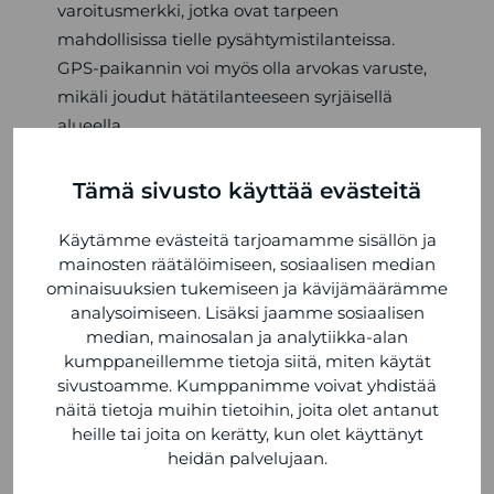
varoitusmerkki, jotka ovat tarpeen
mahdollisissa tielle pysähtymistilanteissa.
GPS-paikannin voi myös olla arvokas varuste,
mikäli joudut hätätilanteeseen syrjäisellä
alueella.
Sääolosuhteet voivat muuttua nopeasti, ja
Tämä sivusto käyttää evästeitä
siksi on tärkeää olla valmistautunut kaikkeen.
Me Tamlansilla suosittelemme, että pakkaat
Käytämme evästeitä tarjoamamme sisällön ja
mainosten räätälöimiseen, sosiaalisen median
mukaan säänkestäviä vaatteita ja jalkineita.
ominaisuuksien tukemiseen ja kävijämäärämme
Vedenpitävät takit, lämpimät käsineet ja
analysoimiseen. Lisäksi jaamme sosiaalisen
tukevat vaelluskengät ovat hyviä esimerkkejä
median, mainosalan ja analytiikka-alan
varusteista, jotka auttavat sinua pysymään
kumppaneillemme tietoja siitä, miten käytät
mukavana ja turvassa säästä riippumatta.
sivustoamme. Kumppanimme voivat yhdistää
Lisäksi, aurinkovoide ja hyttyskarkote ovat
näitä tietoja muihin tietoihin, joita olet antanut
heille tai joita on kerätty, kun olet käyttänyt
pieniä, mutta tärkeitä varusteita, jotka
heidän palvelujaan.
suojaavat sinua elementeiltä.