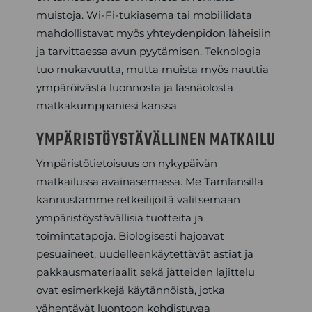
muistoja. Wi-Fi-tukiasema tai mobiilidata
mahdollistavat myös yhteydenpidon läheisiin
ja tarvittaessa avun pyytämisen. Teknologia
tuo mukavuutta, mutta muista myös nauttia
ympäröivästä luonnosta ja läsnäolosta
matkakumppaniesi kanssa.
YMPÄRISTÖYSTÄVÄLLINEN MATKAILU
Ympäristötietoisuus on nykypäivän
matkailussa avainasemassa. Me Tamlansilla
kannustamme retkeilijöitä valitsemaan
ympäristöystävällisiä tuotteita ja
toimintatapoja. Biologisesti hajoavat
pesuaineet, uudelleenkäytettävät astiat ja
pakkausmateriaalit sekä jätteiden lajittelu
ovat esimerkkejä käytännöistä, jotka
vähentävät luontoon kohdistuvaa