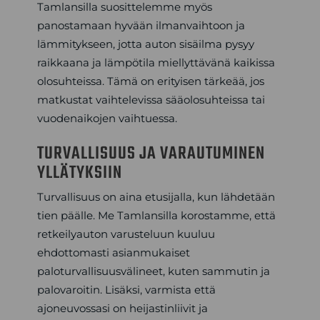
Tamlansilla suosittelemme myös
panostamaan hyvään ilmanvaihtoon ja
lämmitykseen, jotta auton sisäilma pysyy
raikkaana ja lämpötila miellyttävänä kaikissa
olosuhteissa. Tämä on erityisen tärkeää, jos
matkustat vaihtelevissa sääolosuhteissa tai
vuodenaikojen vaihtuessa.
TURVALLISUUS JA VARAUTUMINEN
YLLÄTYKSIIN
Turvallisuus on aina etusijalla, kun lähdetään
tien päälle. Me Tamlansilla korostamme, että
retkeilyauton varusteluun kuuluu
ehdottomasti asianmukaiset
paloturvallisuusvälineet, kuten sammutin ja
palovaroitin. Lisäksi, varmista että
ajoneuvossasi on heijastinliivit ja