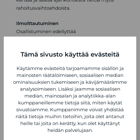
rahoitusvaihtoehdoista.
Ilmoittautuminen
Osallistuminen edellyttää
ennakkoilmoittautumista torstaihin 9.10.
mennessä sähköpostitse osoitteeseen:
Tämä sivusto käyttää evästeitä
simo.pyoria(at)okauto.fi
. Samalla voi ilmoittaa
myös mahdollisesta erityisruokavaliosta.
Käytämme evästeitä tarjoamamme sisällön ja
mainosten räätälöimiseen, sosiaalisen median
Lisätietoja:
ominaisuuksien tukemiseen ja kävijämäärämme
Simo Pyöriä, O.K. Auto Oy
analysoimiseen. Lisäksi jaamme sosiaalisen
puh. 0400 488 864
median, mainosalan ja analytiikka-alan
kumppaneillemme tietoja siitä, miten käytät
sivustoamme. Kumppanimme voivat yhdistää
näitä tietoja muihin tietoihin, joita olet antanut
heille tai joita on kerätty, kun olet käyttänyt
VIIMEISIMMÄT ARTIKKELIT
heidän palvelujaan.