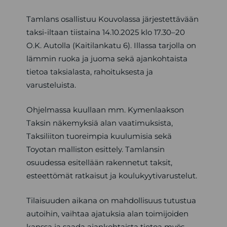
Tamlans osallistuu Kouvolassa järjestettävään
taksi-iltaan tiistaina 14.10.2025 klo 17.30–20
O.K. Autolla (Kaitilankatu 6). Illassa tarjolla on
lämmin ruoka ja juoma sekä ajankohtaista
tietoa taksialasta, rahoituksesta ja
varusteluista.
Ohjelmassa kuullaan mm. Kymenlaakson
Taksin näkemyksiä alan vaatimuksista,
Taksiliiton tuoreimpia kuulumisia sekä
Toyotan malliston esittely. Tamlansin
osuudessa esitellään rakennetut taksit,
esteettömät ratkaisut ja koulukyytivarustelut.
Tilaisuuden aikana on mahdollisuus tutustua
autoihin, vaihtaa ajatuksia alan toimijoiden
kanssa ja saada ajankohtaista tietoa myös