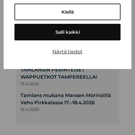
Kesän 2026 poikkeusaukioloajat
Kiellä
6.7.2026
UUTUUS: Kia PV5 Tamlans MEGA -
Salli kaikki
esteetön matalalattiataksi
15.5.2026
Tamlans Ford -kevätkiertue 2026
Näytä tiedot
15.4.2026
TAMLANSIN PERINTEISET
WAPPUETKOT TAMPEREELLA!
15.4.2026
Tamlans mukana Mansen Mörinöillä
Veho Pirkkalassa 17.–18.4.2026
15.4.2026