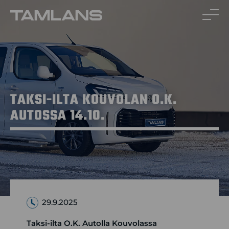
Siirry
sisältöön
TAKSI-ILTA KOUVOLAN O.K.
AUTOSSA 14.10.
29.9.2025
Taksi-ilta O.K. Autolla Kouvolassa