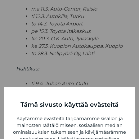
ma 11.3. Auto-Center, Raisio
ti 12.3. Autokiila, Turku
to 14.3. Toyota Airport
pe 15.3. Toyota Itäkeskus
ke 20.3. O.K. Auto, Jyväskylä
ke 27.3. Kuopion Autokauppa, Kuopio
to 28.3. Nelipyörä Oy, Lahti
Huhtikuu:
ti 9.4. Juhan Auto, Oulu
ke 10.4. Tojo-Auto, Keminmaa
to 11.4. Tojo-Auto, Rovaniemi
Tämä sivusto käyttää evästeitä
ti 16.4. Maakunnan Auto, Seinäjoki
to 18.4. Tammer-Auto, Tampere
Käytämme evästeitä tarjoamamme sisällön ja
ti 23.4. Auto-Jeni, Varkaus
mainosten räätälöimiseen, sosiaalisen median
ke 24.4. O.K. Auto, Mikkeli
ominaisuuksien tukemiseen ja kävijämäärämme
to 25.4. Toyota Kaivoksela, Vantaa
analysoimiseen. Lisäksi jaamme sosiaalisen