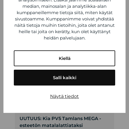
median, mainosalan ja analytiikka-alan
kumppaneillemme tietoja siitä, miten käytät
sivustoamme. Kumppanimme voivat yhdistää
näitä tietoja muihin tietoihin, joita olet antanut
heille tai joita on kerätty, kun olet käyttänyt
heidän palvelujaan.
Kiellä
Salli kaikki
VIIMEISIMMÄT ARTIKKELIT
Näytä tiedot
Kesän 2026 poikkeusaukioloajat
6.7.2026
UUTUUS: Kia PV5 Tamlans MEGA -
esteetön matalalattiataksi