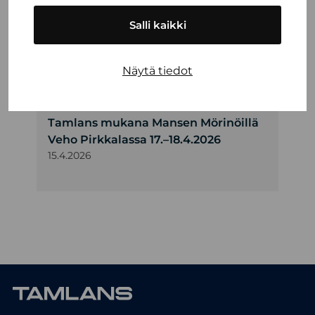
Tamlans Ford -kevätkiertue 2026
Salli kaikki
15.4.2026
TAMLANSIN PERINTEISET
Näytä tiedot
WAPPUETKOT TAMPEREELLA!
15.4.2026
Tamlans mukana Mansen Mörinöillä
Veho Pirkkalassa 17.–18.4.2026
15.4.2026