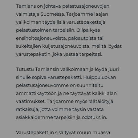
Tamlans on johtava pelastusajoneuvojen
valmistaja Suomessa. Tarjoamme laajan
valikoiman täydellisiä varustepaketteja
pelastustoimen tarpeisiin. Olipa kyse
ensihoitoajoneuvoista, paloautoista tai
sukeltajien kuljetusajoneuvoista, meiltä löydät
varustepaketin, joka vastaa tarpeitasi.
Tutustu Tamlansin valikoimaan ja löydä juuri
sinulle sopiva varustepaketti. Huippuluokan
pelastusajoneuvomme on suunniteltu
ammattikäyttöön ja ne täyttävät kaikki alan
vaatimukset. Tarjoamme myös räätälöityjä
ratkaisuja, jotta voimme täysin vastata
asiakkaidemme tarpeisiin ja odotuksiin.
Varustepakettiin sisältyvät muun muassa