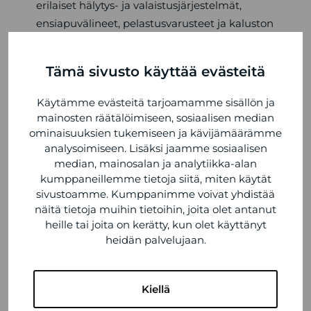
erilaiset hälytys- ja valaistusjärjestelmät,
ensiapuvälineet, pelastusvarusteet ja kaluston
suojaus. Kaikki tuotteemme ja varusteemme
ovat korkealaatuisia ja kestäviä, jotta ne
Tämä sivusto käyttää evästeitä
kestävät vaativissa olosuhteissa ja takaavat
turvallisuuden ja tehokkuuden
Käytämme evästeitä tarjoamamme sisällön ja
pelastustoimessa.
mainosten räätälöimiseen, sosiaalisen median
ominaisuuksien tukemiseen ja kävijämäärämme
analysoimiseen. Lisäksi jaamme sosiaalisen
median, mainosalan ja analytiikka-alan
kumppaneillemme tietoja siitä, miten käytät
VIIMEISIMMÄT ARTIKKELIT
sivustoamme. Kumppanimme voivat yhdistää
näitä tietoja muihin tietoihin, joita olet antanut
heille tai joita on kerätty, kun olet käyttänyt
Kesän 2026 poikkeusaukioloajat
heidän palvelujaan.
6.7.2026
UUTUUS: Kia PV5 Tamlans MEGA -
esteetön matalalattiataksi
Kiellä
15.5.2026