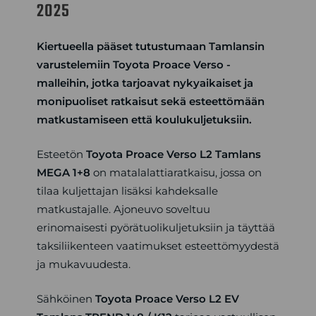
2025
Kiertueella pääset tutustumaan Tamlansin
varustelemiin Toyota Proace Verso -
malleihin, jotka tarjoavat nykyaikaiset ja
monipuoliset ratkaisut sekä esteettömään
matkustamiseen että koulukuljetuksiin.
Esteetön
Toyota Proace Verso L2 Tamlans
MEGA
1+8
on matalalattiaratkaisu, jossa on
tilaa kuljettajan lisäksi kahdeksalle
matkustajalle. Ajoneuvo soveltuu
erinomaisesti pyörätuolikuljetuksiin ja täyttää
taksiliikenteen vaatimukset esteettömyydestä
ja mukavuudesta.
Sähköinen
Toyota Proace Verso L2 EV