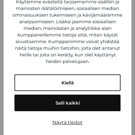
ti 10.6. Tsusho Nordic Kaivoksela,
Käytämme evästeitä tarjoamamme sisällön ja
Vantaa
mainosten räätälöimiseen, sosiaalisen median
ominaisuuksien tukemiseen ja kävijämäärämme
analysoimiseen. Lisäksi jaamme sosiaalisen
Lisäksi koeajettavissa on muuta kalustoa,
median, mainosalan ja analytiikka-alan
mukaan lukien täyssähköinen Toyota bZ4X.
kumppaneillemme tietoja siitä, miten käytät
sivustoamme. Kumppanimme voivat yhdistää
Päivän aikana järjestetään erilaisia
näitä tietoja muihin tietoihin, joita olet antanut
asiakastapahtumia, joissa kuullaan
heille tai joita on kerätty, kun olet käyttänyt
varusteluratkaisuista ja päästään
heidän palvelujaan.
tutustumaan autoihin käytännössä –
edustajamme on mukana kaikissa
Kiellä
tapahtumissa
.
Tervetuloa mukaan kiertueelle!
Salli kaikki
Näytä tiedot
VIIMEISIMMÄT ARTIKKELIT