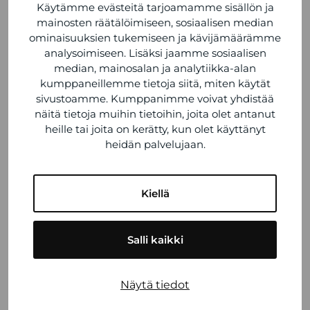
VIIMEISIMMÄT ARTIKKELIT
Käytämme evästeitä tarjoamamme sisällön ja
mainosten räätälöimiseen, sosiaalisen median
ominaisuuksien tukemiseen ja kävijämäärämme
Kesän 2026 poikkeusaukioloajat
analysoimiseen. Lisäksi jaamme sosiaalisen
6.7.2026
median, mainosalan ja analytiikka-alan
UUTUUS: Kia PV5 Tamlans MEGA -
kumppaneillemme tietoja siitä, miten käytät
esteetön matalalattiataksi
sivustoamme. Kumppanimme voivat yhdistää
15.5.2026
näitä tietoja muihin tietoihin, joita olet antanut
heille tai joita on kerätty, kun olet käyttänyt
Tamlans Ford -kevätkiertue 2026
heidän palvelujaan.
15.4.2026
TAMLANSIN PERINTEISET
Kiellä
WAPPUETKOT TAMPEREELLA!
15.4.2026
Salli kaikki
Tamlans mukana Mansen Mörinöillä
Veho Pirkkalassa 17.–18.4.2026
15.4.2026
Näytä tiedot