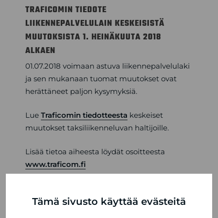
TRAFICOMIN TIEDOTE
LIIKENNEPALVELULAIN KESKEISISTÄ
MUUTOKSISTA 1. HEINÄKUUTA 2018
ALKAEN
01.07.2018 voimaan astuva liikennepalvelulaki
ja sen mukanaan tuomat muutokset ovat
herättäneet paljon kysymyksiä.
Lue
Traficomin tiedotteesta
keskeiset
muutokset taksiliikenneluvan haltijoille.
Lisää tietoa aiheesta löydät osoitteesta
www.traficom.fi
Tämä sivusto käyttää evästeitä